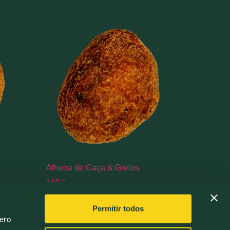
Alheira de Caça & Grelos
1,58
€
Adicionar
Permitir todos
ero