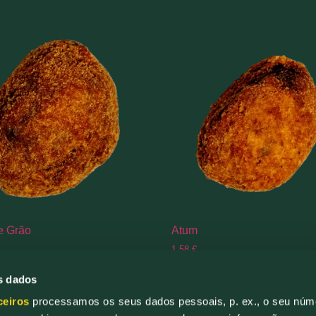
e Grão
Atum
1,58
€
s dados
nar
Adicionar
ceiros
processamos os seus dados pessoais, p. ex., o seu núm