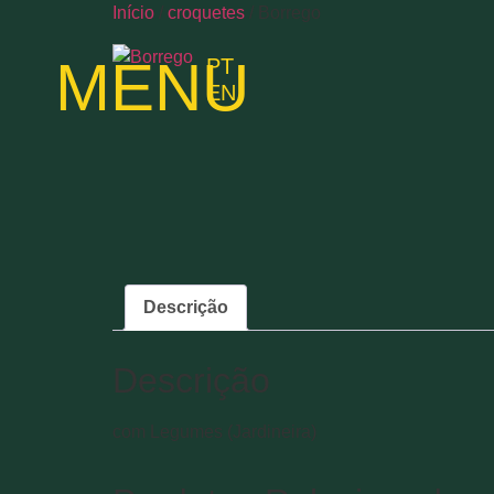
Início
/
croquetes
/ Borrego
MENU
PT
EN
Descrição
Descrição
com Legumes (Jardineira)