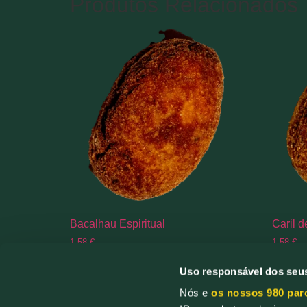
Produtos Relacionados
Bacalhau Espiritual
Caril d
1,58
€
1,58
€
Uso responsável dos seu
Adicionar
Adicio
Nós e
os nossos 980 par