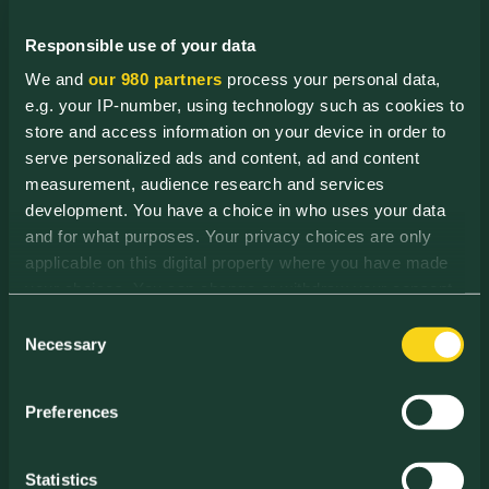
pagamento:
Para processar
Responsible use of your data
pagamentos com segurança.
Integração com CRM e Plataformas de
We and
our 980 partners
process your personal data,
Marketing:
Para gerir campanhas
e.g. your IP-number, using technology such as cookies to
omnichannel (online e offline), garantindo
store and access information on your device in order to
uma experiência personalizada em todos
serve personalized ads and content, ad and content
os pontos de contacto.
measurement, audience research and services
Os dados pessoais poderão ser partilhados
development. You have a choice in who uses your data
com terceiros apenas quando necessário
and for what purposes. Your privacy choices are only
para cumprir obrigações legais ou judiciais.
applicable on this digital property where you have made
your choices. You can change or withdraw your consent
6. Existência de Decisões
any time from the Cookie Declaration or by clicking on
Automatizadas
Consent
the Privacy trigger icon.
Necessary
Selection
O site da Sociedade pode recolher
If you allow, we would also like to:
automaticamente informação sobre a sua
Preferences
visita, como endereço de IP, interações e
Collect information about your geographical
visualizações de página (“pageviews”), para
location which can be accurate to within several
fins de análise de navegação e publicidade
meters
Statistics